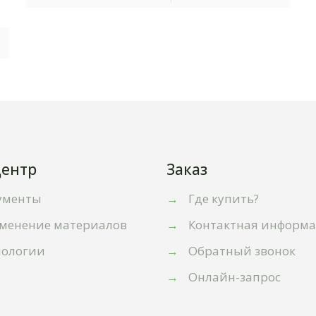
ентр
Заказ
ументы
→
Где купить?
менение материалов
→
Контактная информ
нологии
→
Обратный звонок
→
Онлайн-запрос