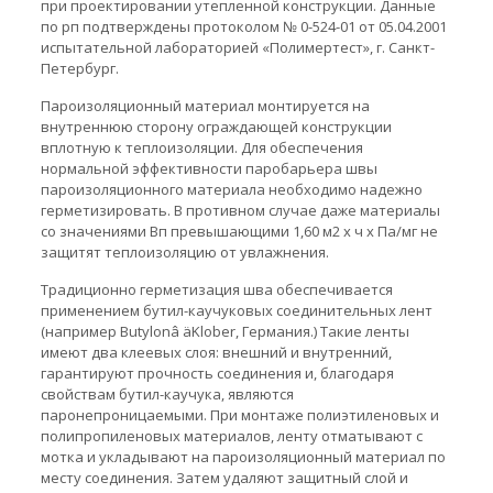
при проектировании утепленной конструкции. Данные
по рп подтверждены протоколом № 0-524-01 от 05.04.2001
испытательной лабораторией «Полимертест», г. Санкт-
Петербург.
Пароизоляционный материал монтируется на
внутреннюю сторону ограждающей конструкции
вплотную к теплоизоляции. Для обеспечения
нормальной эффективности паробарьера швы
пароизоляционного материала необходимо надежно
герметизировать. В противном случае даже материалы
со значениями Вп превышающими 1,60 м2 х ч х Па/мг не
защитят теплоизоляцию от увлажнения.
Традиционно герметизация шва обеспечивается
применением бутил-каучуковых соединительных лент
(например Butylonâ äKlober, Германия.) Такие ленты
имеют два клеевых слоя: внешний и внутренний,
гарантируют прочность соединения и, благодаря
свойствам бутил-каучука, являются
паронепроницаемыми. При монтаже полиэтиленовых и
полипропиленовых материалов, ленту отматывают с
мотка и укладывают на пароизоляционный материал по
месту соединения. Затем удаляют защитный слой и