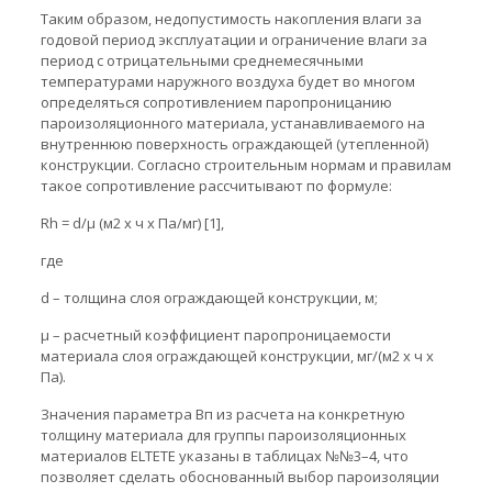
Таким образом, недопустимость накопления влаги за
годовой период эксплуатации и ограничение влаги за
период с отрицательными среднемесячными
температурами наружного воздуха будет во многом
определяться сопротивлением паропроницанию
пароизоляционного материала, устанавливаемого на
внутреннюю поверхность ограждающей (утепленной)
конструкции. Согласно строительным нормам и правилам
такое сопротивление рассчитывают по формуле:
Rh = d/μ (м2 х ч х Па/мг) [1],
где
d – толщина слоя ограждающей конструкции, м;
μ – расчетный коэффициент паропроницаемости
материала слоя ограждающей конструкции, мг/(м2 х ч х
Па).
Значения параметра Вп из расчета на конкретную
толщину материала для группы пароизоляционных
материалов ЕLТЕТЕ указаны в таблицах №№3–4, что
позволяет сделать обоснованный выбор пароизоляции