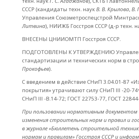
техн. наук
Г. С. Агаджанов
), СКТБ Главтонне
СССР (кандидаты техн. наук
В. В. Крылова
,
В. 
Управления Союзметроспецстрой Минтрасс
Литвина
), НИИЖБ Госстроя СССР (д-р техн. 
ВНЕСЕНЫ ЦНИИОМТП Госстроя СССР.
ПОДГОТОВЛЕНЫ К УТВЕРЖДЕНИЮ Управле
стандартизации и технических норм в строи
Прокофьев
).
С введением в действие СНиП 3.04.01-87 «
покрытия» утрачивают силу СНиП III -20-74*,
СНиП III -В.14-72; ГОСТ 22753-77, ГОСТ 22844
При пользовании нормативным документом
изменения строительных норм и правил и г
в журнале «Бюллетень строительной техник
нормам и правилам» Госстроя СССР и инфор