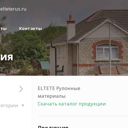
elteterus.ru
кты
Контакты
тия
ELTETE Рулонные
материалы
Скачать каталог продукции
тегории
Продукция