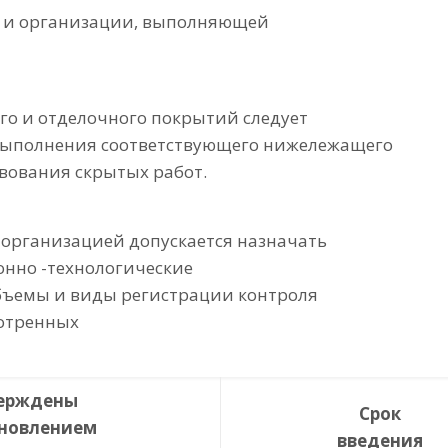
 и организации, выполняющей
ого и отделочного покрытий следует
выполнения соответствующего нижележащего
твования скрытых работ.
 организацией допускается назначать
онно -технологические
объемы и виды регистрации контроля
мотренных
ерждены
Срок
новлением
введения