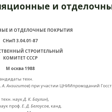
оляционные и отделочн
ЫЕ И ОТДЕЛОЧНЫЕ ПОКРЫТИЯ
СНиП 3.04.01-87
СТВЕННЫЙ СТРОИТЕЛЬНЫЙ
КОМИТЕТ СССР
М осква 1988
андидаты техн.
. А. Анзигитов
) при участии ЦНИИпромзданий Госст
техн. наук
Д. К. Баулин
),
наук проф.
Е. Д. Белоусов
, канд.