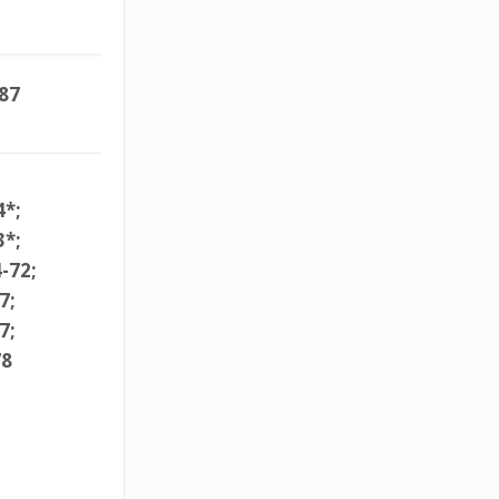
87
4*;
3*;
-72;
7;
7;
78