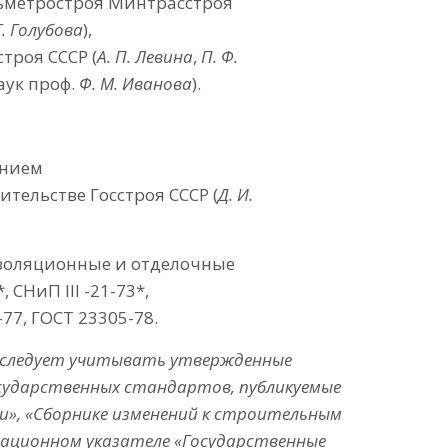
льметростроя Минтрасстроя
Г. Голубова
),
троя СССР (
А. П. Левина
,
П. Ф.
наук проф.
Ф. М. Иванова
).
нием
тельстве Госстроя СССР (
Д. И.
Изоляционные и отделочные
 СНиП III -21-73*,
-77, ГОСТ 23305-78.
 следует учитывать утвержденные
осударственных стандартов, публикуемые
и», «Сборнике изменений к строительным
мационном указателе «Государственные