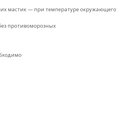
ячих мастик — при температуре окружающего
 без противоморозных
обходимо