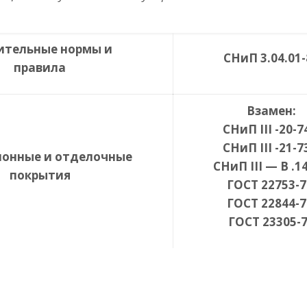
ительные нормы и
СНиП 3.04.01-
правила
Взамен:
СНиП
III
-20-7
СНиП
III
-21-7
онные и отделочные
СНиП
III
—
B
.14
покрытия
ГОСТ 22753-7
ГОСТ 22844-7
ГОСТ 23305-