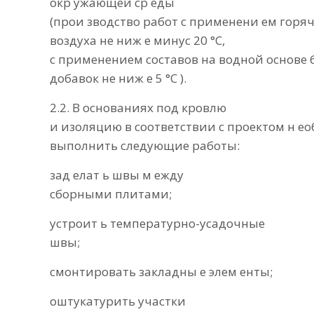
окр ужающей ср еды
(прои зводство работ с применени ем гор
воздуха не ниж е минус 20 °С,
с применением составов на водной основе
добавок не ниж е 5 °С ).
2.2. В основаниях под кровлю
и изоляцию в соответствии с проектом н е
выполнить следующие работы:
зад елат ь швы м ежду
сборными плитами;
устроит ь температурно-усадочные
швы;
смонтировать закладны е элем енты;
оштукатурить участки