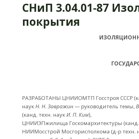
СНиП 3.04.01-87 Из
покрытия
ИЗОЛЯЦИОНН
ГОСУДАР
РАЗРАБОТАНЫ ЦНИИОМТП Госстроя СССР (к
наук
Н. Н.
Завражин
— руководитель темы,
В
(канд. техн. наук
И. П. Ким
),
ЦНИИЭПжилища Госкомархитектуры (канд. 
НИИМосстрой Мосгорисполкома (д-р техн. 